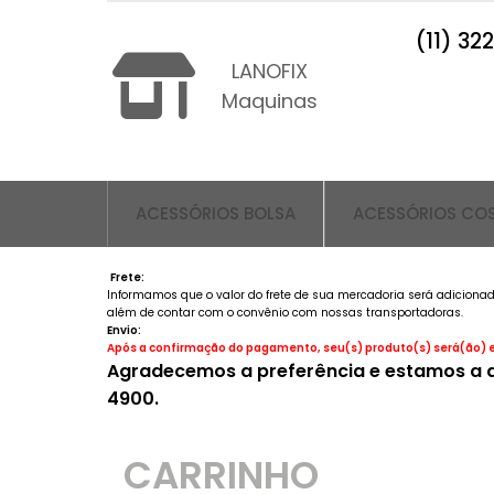
(11) 32
LANOFIX
Maquinas
ACESSÓRIOS BOLSA
ACESSÓRIOS CO
Frete:
Informamos que o valor do frete de sua mercadoria será adicionad
além de contar com o convênio com nossas transportadoras.
Envio:
Após a confirmação do pagamento, seu(s) produto(s) será(ão) en
Agradecemos a preferência e estamos a di
4900.
CARRINHO