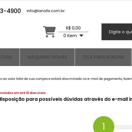
23-4900
info@lanofix.com.br
R$ 0,00
0 Item
STURA
MÁQUINAS NOVAS
TELA PARA BORDAR
o ao valor total de sua compra e estará discrminado no e-mail de pagamento, fazemos
viados em até 10 dias úteis.
sposição para possíveis dúvidas através do e-mail in
1