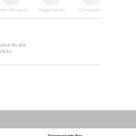
Identificação
Pagamento
Concluído
usca do site.
oduto.
Desenvolvido Por: