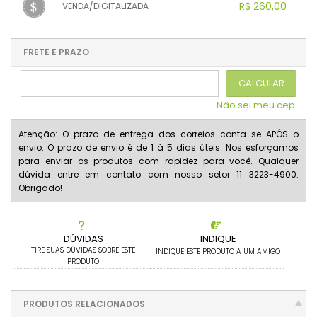
.
.
R$ 260,00
VENDA/DIGITALIZADA
.
.
.
.
.
.
.
1x sem juros de R$ 260,00
.
.
.
.
.
.
.
.
.
.
FRETE E PRAZO
.
CALCULAR
Não sei meu cep
Atenção: O prazo de entrega dos correios conta-se APÓS o
envio. O prazo de envio é de 1 à 5 dias úteis. Nos esforçamos
para enviar os produtos com rapidez para você. Qualquer
dúvida entre em contato com nosso setor 11 3223-4900.
Obrigado!
DÚVIDAS
INDIQUE
TIRE SUAS DÚVIDAS SOBRE ESTE
INDIQUE ESTE PRODUTO A UM AMIGO
PRODUTO
PRODUTOS RELACIONADOS