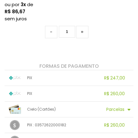
ou por
3x
de
R$
86,67
sem juros
-
+
FORMAS DE PAGAMENTO
R$ 247,00
PIX
1x sem juros de R$ 247,00
.
.
.
.
R$ 260,00
PIX
.
.
.
.
.
.
.
1x sem juros de R$ 260,00
.
.
.
.
Parcelas
Cielo (Cartões)
.
.
.
.
.
.
.
1x sem juros de R$ 260,00
.
.
.
R$ 260,00
.
PIX : 03572622000182
.
.
2x sem juros de R$ 130,00
.
.
.
3x sem juros de R$ 86,67
1x sem juros de R$ 260,00
.
.