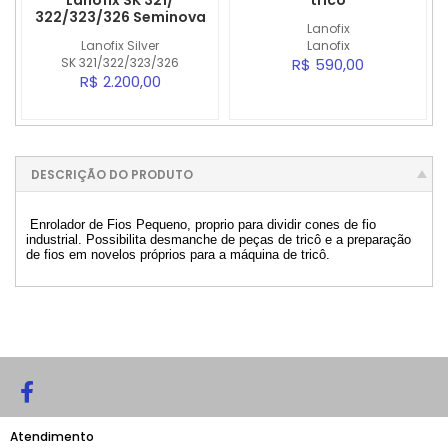
Lanofix SK 321/
tricô
322/323/326 Seminova
Lanofix
Lanofix Silver
Lanofix
SK 321/322/323/326
R$ 590,00
R$ 2.200,00
DESCRIÇÃO DO PRODUTO
Enrolador de Fios Pequeno, proprio para dividir cones de fio
industrial. Possibilita desmanche de peças de tricô e a preparação
de fios em novelos próprios para a máquina de tricô.
Atendimento