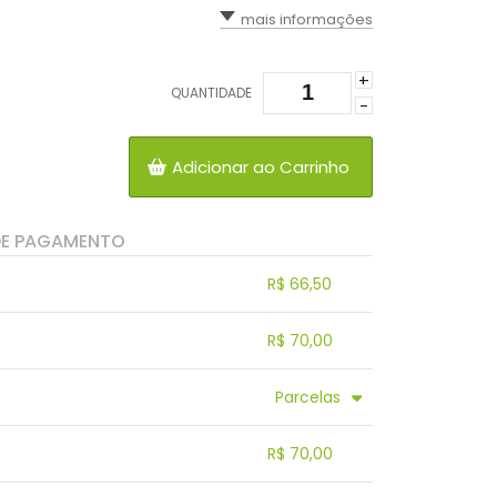
mais informações
+
QUANTIDADE
-
Adicionar ao Carrinho
DE PAGAMENTO
R$ 66,50
.
.
.
.
R$ 70,00
.
.
.
.
.
Parcelas
.
.
.
.
.
R$ 70,00
.
.