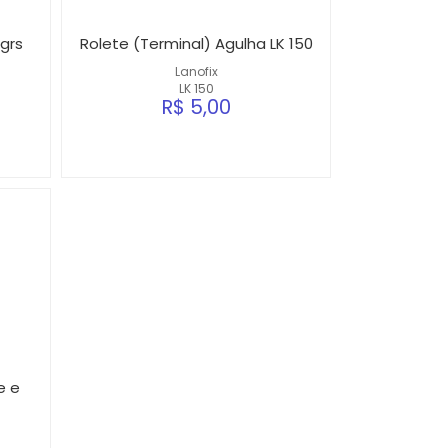
grs
Rolete (Terminal) Agulha LK 150
Lanofix
LK 150
R$ 5,00
e e