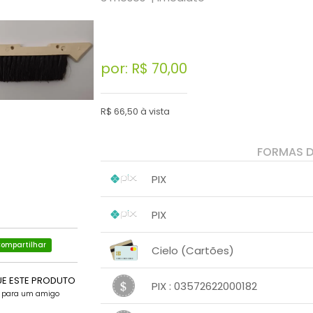
por: R$
70,00
R$ 66,50 à vista
FORMAS 
PIX
1x sem juros de R$ 66,50
.
.
.
.
PIX
.
.
1x sem juros de R$ 70,00
.
.
.
ompartilhar
.
Cielo (Cartões)
.
.
1x sem juros de R$ 70,00
.
.
UE ESTE PRODUTO
.
.
PIX : 03572622000182
.
.
e para um amigo
1x sem juros de R$ 70,00
.