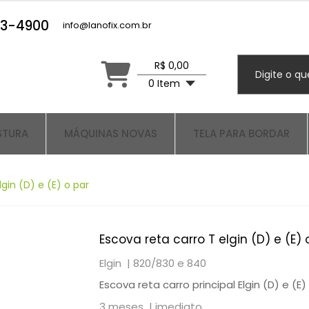
23-4900
info@lanofix.com.br
R$ 0,00
0 Item
STURA
MÁQUINAS NOVAS
TELA PARA BORDAR
gin (D) e (E) o par
Escova reta carro T elgin (D) e (E) 
Elgin |
820/830 e 840
Escova reta carro principal Elgin (D) e (E)
3 meses |
imediato