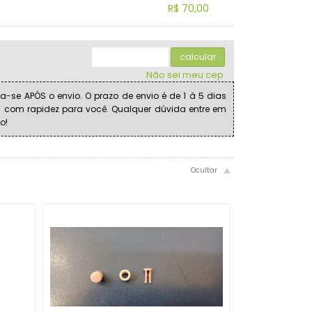
.
.
.
R$ 70,00
.
.
.
.
.
.
calcular
Não sei meu cep
a-se APÓS o envio. O prazo de envio é de 1 à 5 dias
s com rapidez para você. Qualquer dúvida entre em
o!