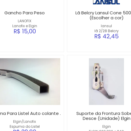
Gancho Para Peso
Lã Belcry Lansul Cone 500
(Escolher a cor)
LANOFIX
Lanofix e Elgin
lansul
R$ 15,00
lã 2/28 Belcry
R$ 42,45
a Para Listel Auto colante .
Suporte da Frontura Sob
Desce (Unidade) Elgin
Elgin/Lanofix
Espuma do Listel
Elgin