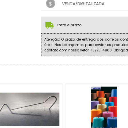
.
.
.
VENDA/DIGITALIZADA
.
.
1x sem juros de R$ 70,00
.
.
.
.
.
.
Frete e prazo
Atenção: O prazo de entrega dos correios cont
úteis. Nos esforçamos para enviar os produto
contato com nosso setor 11 3223-4900. Obrigad