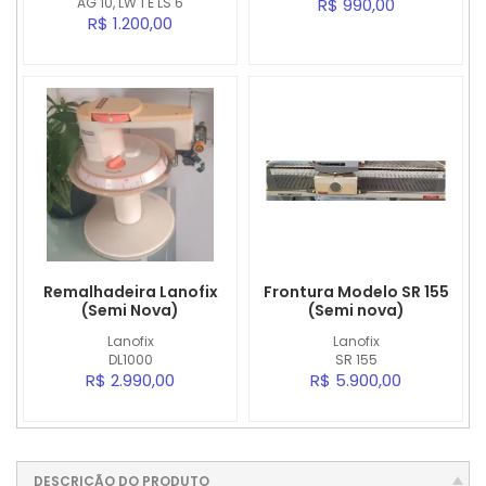
AG 10, LW 1 E LS 6
R$ 990,00
R$ 1.200,00
Remalhadeira Lanofix
Frontura Modelo SR 155
(Semi Nova)
(Semi nova)
Lanofix
Lanofix
DL1000
SR 155
R$ 2.990,00
R$ 5.900,00
DESCRIÇÃO DO PRODUTO