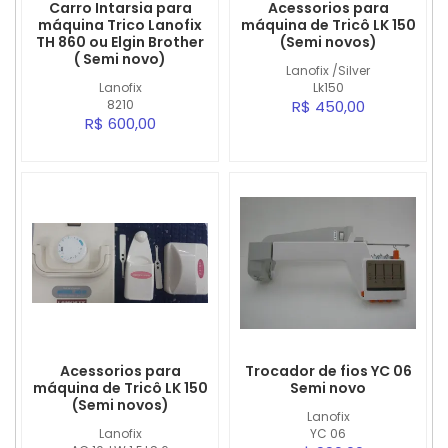
Carro Intarsia para
Acessorios para
máquina Trico Lanofix
máquina de Tricô LK 150
TH 860 ou Elgin Brother
(Semi novos)
( Semi novo)
Lanofix /Silver
Lanofix
Lk150
8210
R$ 450,00
R$ 600,00
Acessorios para
Trocador de fios YC 06
máquina de Tricô LK 150
Semi novo
(Semi novos)
Lanofix
Lanofix
YC 06