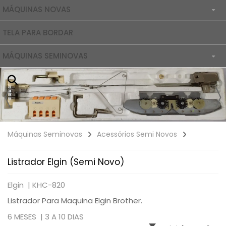
MÁQUINAS NOVAS
TELA PARA BORDAR
ACESSÓRIOS NOVOS
MÁQUINAS SEMINOVAS
ACESSÓRIOS SEMI NOVOS
Máquinas Seminovas
Acessórios Semi Novos
Listrador Elgin (Semi Novo)
Elgin |
KHC-820
Listrador Para Maquina Elgin Brother.
6 MESES |
3 A 10 DIAS