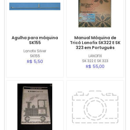
Agulha para máquina
Manual Máquina de
SK155
Tricô Lanofix SK322 E SK
323 em Português
Lanofix Silver
SK155
LANOFIX
R$ 5,50
SK 322 E SK 323
R$ 55,00