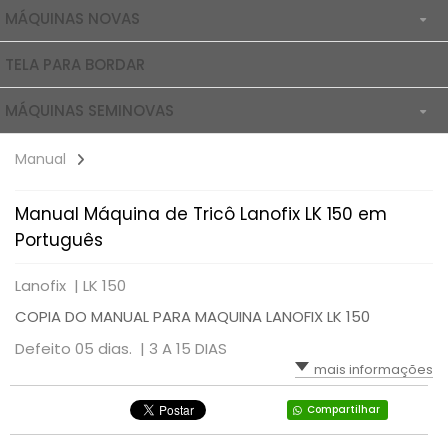
MÁQUINAS NOVAS
TELA PARA BORDAR
ACESSÓRIOS NOVOS
MÁQUINAS SEMINOVAS
ACESSÓRIOS SEMI NOVOS
Manual
Manual Máquina de Tricô Lanofix LK 150 em
Português
Lanofix |
LK 150
COPIA DO MANUAL PARA MAQUINA LANOFIX LK 150
Defeito 05 dias. |
3 A 15 DIAS
mais informações
Compartilhar