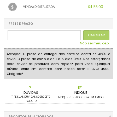
1x sem juros de R$ 55,00
.
.
.
.
R$ 55,00
VENDA/DIGITALIZADA
.
.
.
.
.
.
.
1x sem juros de R$ 55,00
.
.
.
.
.
.
.
.
.
.
FRETE E PRAZO
.
CALCULAR
Não sei meu cep
Atenção: O prazo de entrega dos correios conta-se APÓS o
envio. O prazo de envio é de 1 à 5 dias úteis. Nos esforçamos
para enviar os produtos com rapidez para você. Qualquer
dúvida entre em contato com nosso setor 11 3223-4900.
Obrigado!
DÚVIDAS
INDIQUE
TIRE SUAS DÚVIDAS SOBRE ESTE
INDIQUE ESTE PRODUTO A UM AMIGO
PRODUTO
PRODUTOS RELACIONADOS