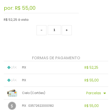
por: R$
55,00
R$ 52,25 à vista
-
+
FORMAS DE PAGAMENTO
R$ 52,25
PIX
1x sem juros de R$ 52,25
.
.
.
.
R$ 55,00
PIX
.
.
.
.
.
.
.
1x sem juros de R$ 55,00
.
.
.
.
Parcelas
Cielo (Cartões)
.
.
.
.
.
.
.
1x sem juros de R$ 55,00
.
.
.
.
R$ 55,00
PIX : 03572622000182
.
.
.
.
.
.
.