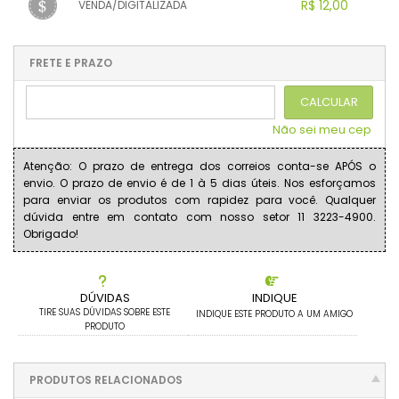
.
R$ 12,00
VENDA/DIGITALIZADA
.
.
.
.
.
.
.
1x sem juros de R$ 12,00
.
.
.
.
.
.
.
.
.
.
FRETE E PRAZO
.
CALCULAR
Não sei meu cep
Atenção: O prazo de entrega dos correios conta-se APÓS o
envio. O prazo de envio é de 1 à 5 dias úteis. Nos esforçamos
para enviar os produtos com rapidez para você. Qualquer
dúvida entre em contato com nosso setor 11 3223-4900.
Obrigado!
DÚVIDAS
INDIQUE
TIRE SUAS DÚVIDAS SOBRE ESTE
INDIQUE ESTE PRODUTO A UM AMIGO
PRODUTO
PRODUTOS RELACIONADOS