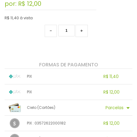
por: R$
12,00
R$ 11,40 à vista
-
+
FORMAS DE PAGAMENTO
R$ 11,40
PIX
1x sem juros de R$ 11,40
.
.
.
.
R$ 12,00
PIX
.
.
.
.
.
.
.
1x sem juros de R$ 12,00
.
.
.
.
Parcelas
Cielo (Cartões)
.
.
.
.
.
.
.
1x sem juros de R$ 12,00
.
.
.
.
R$ 12,00
PIX : 03572622000182
.
.
.
.
.
.
.
1x sem juros de R$ 12,00
.
.
.