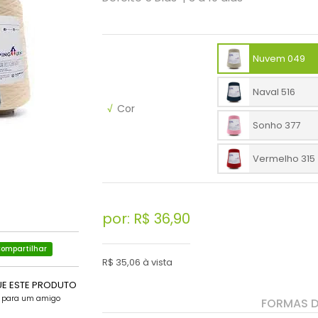
Nuvem 049
Naval 516
√
Cor
Sonho 377
Vermelho 315
por: R$
36,90
ompartilhar
R$ 35,06 à vista
UE ESTE PRODUTO
e para um amigo
FORMAS 