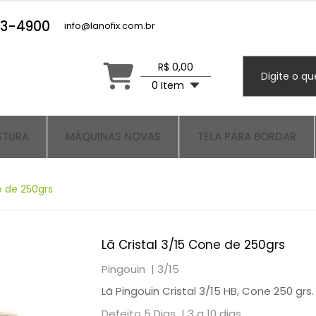
23-4900
info@lanofix.com.br
R$ 0,00
0 Item
STURA
MÁQUINAS NOVAS
TELA PARA BORDAR
e de 250grs
Lã Cristal 3/15 Cone de 250grs
Pingouin |
3/15
Lã Pingouin Cristal 3/15 HB, Cone 250 grs.
Defeito 5 Dias |
3 a 10 dias