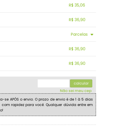
R$ 35,06
.
.
.
.
R$ 36,90
.
.
.
.
.
Parcelas
.
.
.
.
.
R$ 36,90
.
.
.
.
.
R$ 36,90
.
.
.
.
.
.
calcular
Não sei meu cep
a-se APÓS o envio. O prazo de envio é de 1 à 5 dias
s com rapidez para você. Qualquer dúvida entre em
o!