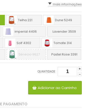
mais informações
Telha 221
Dune 5249
imperial 4406
Lavender 3509
Solf 4302
Tomate 314
Sénecio 9627
Pastel Rose 3391
+
QUANTIDADE
-
Adicionar ao Carrinho
DE PAGAMENTO