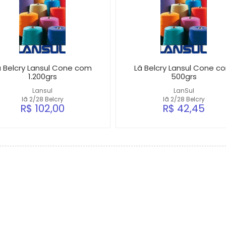
ã Belcry Lansul Cone com
Lã Belcry Lansul Cone c
1.200grs
500grs
Lansul
LanSul
lã 2/28 Belcry
lã 2/28 Belcry
R$ 102,00
R$ 42,45