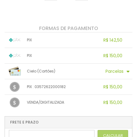
FORMAS DE PAGAMENTO
R$ 142,50
PIX
1x sem juros de R$ 142,50
.
.
.
.
R$ 150,00
PIX
.
.
.
.
.
.
.
1x sem juros de R$ 150,00
.
.
.
.
Parcelas
Cielo (Cartões)
.
.
.
.
.
.
.
1x sem juros de R$ 150,00
.
.
.
.
R$ 150,00
PIX : 03572622000182
.
.
2x sem juros de R$ 75,00
.
.
.
.
1x sem juros de R$ 150,00
.
.
.
.
R$ 150,00
VENDA/DIGITALIZADA
.
.
.
.
.
.
.
1x sem juros de R$ 150,00
.
.
.
.
.
.
.
.
.
.
FRETE E PRAZO
.
CALCULAR